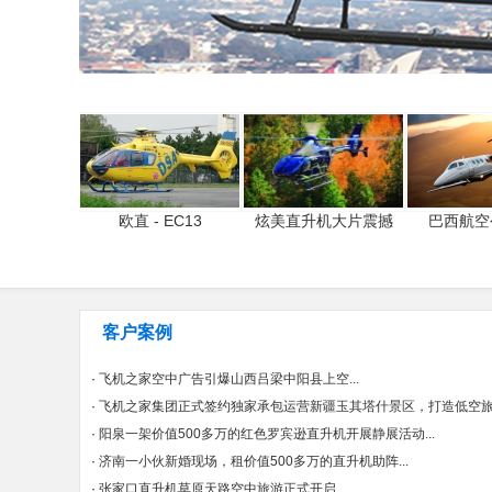
欧直 - EC13
炫美直升机大片震撼
巴西航空
客户案例
·
飞机之家空中广告引爆山西吕梁中阳县上空...
·
飞机之家集团正式签约独家承包运营新疆玉其塔什景区，打造低空旅游
·
阳泉一架价值500多万的红色罗宾逊直升机开展静展活动...
·
济南一小伙新婚现场，租价值500多万的直升机助阵...
·
张家口直升机草原天路空中旅游正式开启...