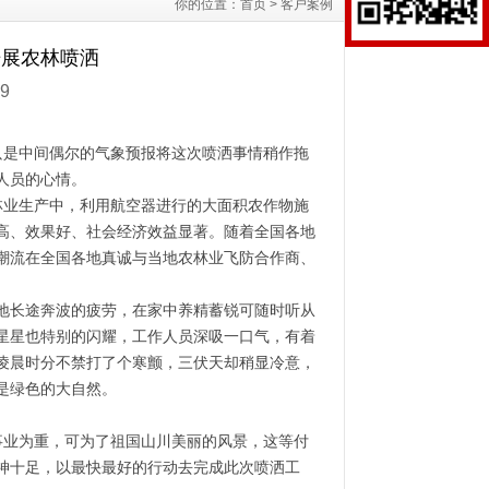
你的位置：
首页
>
客户案例
开展农林喷洒
9
只是中间偶尔的气象预报将这次喷洒事情稍作拖
人员的心情。
林业生产中，利用航空器进行的大面积农作物施
高、效果好、社会经济效益显著。随着全国各地
潮流在全国各地真诚与当地农林业飞防合作商、
地长途奔波的疲劳，在家中养精蓄锐可随时听从
星星也特别的闪耀，工作人员深吸一口气，有着
凌晨时分不禁打了个寒颤，三伏天却稍显冷意，
是绿色的大自然。
事业为重，可为了祖国山川美丽的风景，这等付
神十足，以最快最好的行动去完成此次喷洒工