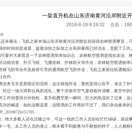
一架直升机在山东济南黄河沿岸附近
2018-8-19 9:19:32
点击：180
还未褪去，飞机之家本场山东济南黄河沿岸附近却迎得农林喷洒事宜，
择的时间却是凌晨，趁着凉快之际加之台风和暴雨已经消去，宽慰了工作
可要对大家普及一下农林喷洒简单知识点，农林航空喷洒是指在农业、
防治病虫害、扑灭飞蝗、飞播造林、护林防火等作业，农林航空喷洒效率
农林飞防等合作及政府引导的通用航空飞防作业，飞机之家抓住机遇顺应
社合作。
洒业务无非是那固定的流程，这次就地作业，显然是得心应手，省去了外
。经过一场大雨和台风的洗礼，整个济南市空气显得格外清晰，夜空中的
伴工作却显得分外轻松，直升机腾空那一瞬间，巨大的风流吹了过来，这
高兴的喊道：如此这般温度，这喷洒的工作再好不过了，我们杀虫换来的
，绝大多数人还在沉睡之中，可这一线的工作人员却在忙忙碌碌，虽说
牛一毛，从工作人员的身上，根本看不到疲惫与不耐烦的样子，人人都精