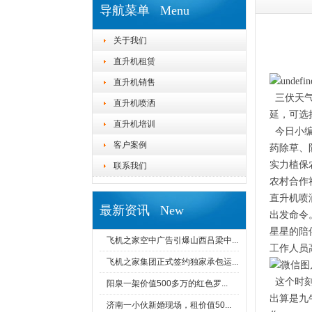
导航菜单 Menu
关于我们
直升机租赁
直升机销售
三伏天气
直升机喷洒
延，可选
直升机培训
今日小编
客户案例
药除草、
实力植保
联系我们
农村合作
直升机喷
最新资讯 New
出发命令
星星的陪
飞机之家空中广告引爆山西吕梁中...
工作人员
飞机之家集团正式签约独家承包运...
这个时刻
阳泉一架价值500多万的红色罗...
出算是九
济南一小伙新婚现场，租价值50...