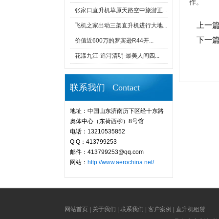
作。
张家口直升机草原天路空中旅游正...
上一
飞机之家出动三架直升机进行大地...
下一
价值近600万的罗宾逊R44开...
花漾九江-追浔清明-最美人间四...
联系我们 Contact
地址：中国山东济南历下区经十东路
奥体中心（东荷西柳）8号馆
电话：13210535852
Q Q：413799253
邮件：413799253@qq.com
网站：
http://www.aerochina.net/
网站首页
|
关于我们
|
联系我们
|
客户案例
|
直升机租赁