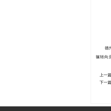
德
辗转向
上一
下一