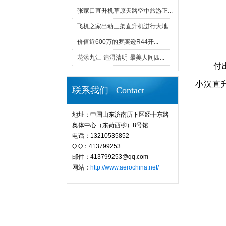
张家口直升机草原天路空中旅游正...
飞机之家出动三架直升机进行大地...
价值近600万的罗宾逊R44开...
花漾九江-追浔清明-最美人间四...
付
小汉直
联系我们 Contact
地址：中国山东济南历下区经十东路
奥体中心（东荷西柳）8号馆
电话：13210535852
Q Q：413799253
邮件：413799253@qq.com
网站：
http://www.aerochina.net/