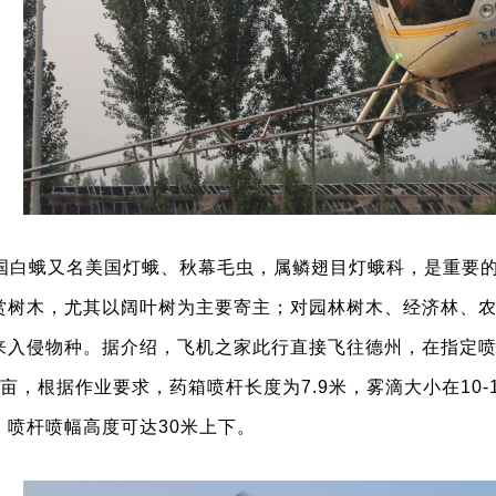
国白蛾又名美国灯蛾、秋幕毛虫，属鳞翅目灯蛾科，是重要
赏树木，尤其以阔叶树为主要寄主；对园林树木、经济林、
来入侵物种。据介绍，飞机之家此行直接飞往德州，在指定
亩，根据作业要求，药箱喷杆长度为7.9米，雾滴大小在10-
，喷杆喷幅高度可达30米上下。