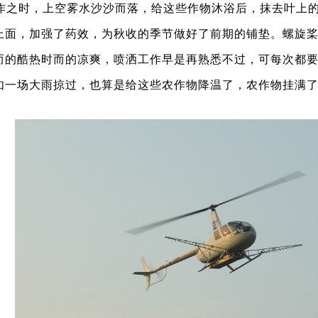
作之时，上空雾水沙沙而落，给这些作物沐浴后，抹去叶上
上面，加强了药效，为秋收的季节做好了前期的铺垫。螺旋
而的酷热时而的凉爽，喷洒工作早是再熟悉不过，可每次都
如一场大雨掠过，也算是给这些农作物降温了，农作物挂满