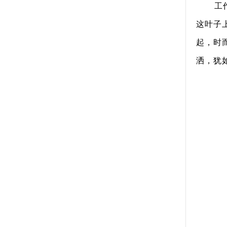
工
这叶子
起，时
洒，犹