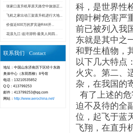
科，是世界性
张家口直升机草原天路空中旅游正...
阔叶树危害严
飞机之家出动三架直升机进行大地...
价值近600万的罗宾逊R44开...
前已被列入我
花漾九江-追浔清明-最美人间四...
东就是其中之一
和野生植物，
联系我们 Contact
以下几大特点
地址：中国山东济南历下区经十东路
火灾。第二、
奥体中心（东荷西柳）8号馆
电话：13210535852
杂，在我国的寄
Q Q：413799253
有了上述的危
邮件：413799253@qq.com
网站：
http://www.aerochina.net/
迫不及待的全
位，起飞于蓝
飞翔，在直升