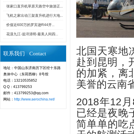
张家口直升机草原天路空中旅游正...
飞机之家出动三架直升机进行大地...
价值近600万的罗宾逊R44开...
花漾九江-追浔清明-最美人间四...
北国天寒地
联系我们 Contact
赴到昆明，
地址：中国山东济南历下区经十东路
的加紧，离
奥体中心（东荷西柳）8号馆
电话：13210535852
美誉的云南
Q Q：413799253
邮件：413799253@qq.com
2018年1
网站：
http://www.aerochina.net/
已经是夜晚
简单单的吃