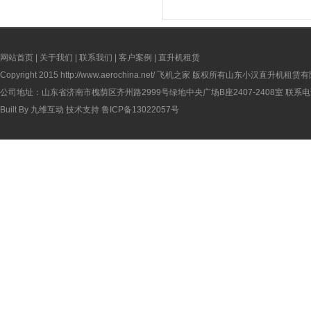
网站首页
|
关于我们
|
联系我们
|
客户案例
|
直升机租赁
Copyright 2015
http://www.aerochina.net/
飞机之家 版权所有山东小汉直升机租赁有
公司地址：山东省济南市槐荫区齐州路2999号绿地中央广场B座2407-2408室 联系电话：
Built By
九维互动
技术支持
鲁ICP备13022057号