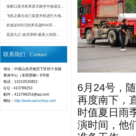
张家口直升机草原天路空中旅游正...
飞机之家出动三架直升机进行大地...
价值近600万的罗宾逊R44开...
花漾九江-追浔清明-最美人间四...
联系我们 Contact
地址：中国山东济南历下区经十东路
奥体中心（东荷西柳）8号馆
电话：13210535852
6月24号，
Q Q：413799253
邮件：413799253@qq.com
再度南下，直
网站：
http://www.aerochina.net/
时值夏日雨
演时间，他