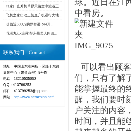
球。近日在江
张家口直升机草原天路空中旅游正...
中看房。
飞机之家出动三架直升机进行大地...
价值近600万的罗宾逊R44开...
花漾九江-追浔清明-最美人间四...
联系我们 Contact
可以看出顾客
地址：中国山东济南历下区经十东路
奥体中心（东荷西柳）8号馆
们，只有了解
电话：13210535852
Q Q：413799253
能掌握最终的
邮件：413799253@qq.com
醒，我们要时
网站：
http://www.aerochina.net/
户关注的内容
时间，并且能