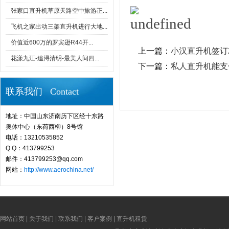
张家口直升机草原天路空中旅游正...
飞机之家出动三架直升机进行大地...
价值近600万的罗宾逊R44开...
上一篇：
小汉直升机签订
花漾九江-追浔清明-最美人间四...
下一篇：
私人直升机能支
联系我们 Contact
地址：中国山东济南历下区经十东路
奥体中心（东荷西柳）8号馆
电话：13210535852
Q Q：413799253
邮件：413799253@qq.com
网站：
http://www.aerochina.net/
网站首页
|
关于我们
|
联系我们
|
客户案例
|
直升机租赁