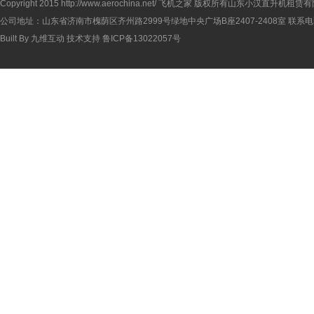
Copyright 2015
http://www.aerochina.net/
飞机之家 版权所有山东小汉直升机租赁有
公司地址：山东省济南市槐荫区齐州路2999号绿地中央广场B座2407-2408室 联系电话：
Built By
九维互动
技术支持
鲁ICP备13022057号