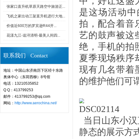
中，好让这盛
张家口直升机草原天路空中旅游正...
是这场活动中
飞机之家出动三架直升机进行大地...
拍，配合着音
价值近600万的罗宾逊R44开...
艺的鼓声被这
花漾九江-追浔清明-最美人间四...
绝，手机的拍
联系我们 Contact
夏季现场秩序
现有几名带着
地址：中国山东济南历下区经十东路
奥体中心（东荷西柳）8号馆
的维护他们可
电话：13210535852
Q Q：413799253
邮件：413799253@qq.com
网站：
http://www.aerochina.net/
当日山东小汉
静态的展示方