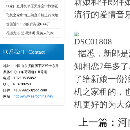
新娘和伴郎伴
张家口直升机草原天路空中旅游正...
流行的爱情音
飞机之家出动三架直升机进行大地...
价值近600万的罗宾逊R44开...
花漾九江-追浔清明-最美人间四...
据悉，新郎是
联系我们 Contact
知相恋7年多了
地址：中国山东济南历下区经十东路
奥体中心（东荷西柳）8号馆
了给新娘一份
电话：13210535852
Q Q：413799253
机之家租的，
邮件：413799253@qq.com
网站：
http://www.aerochina.net/
机更好的为大
上一篇：
河