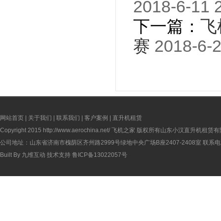
2018-6-11 
下一篇：
飞
赛
2018-6-2
网站首页
|
关于我们
|
联系我们
|
客户案例
|
直升机租赁
Copyright 2015
http://www.aerochina.net/
飞机之家 版权所有山东小汉直升机租赁有
公司地址：山东省济南市槐荫区齐州路2999号绿地中央广场B座2407-2408室 联系电话：
Built By
九维互动
技术支持
鲁ICP备13022057号