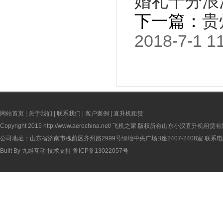
婚礼十分浪
下一篇：
贵
2018-7-1 1
网站首页
|
关于我们
|
联系我们
|
客户案例
|
直升机租赁
Copyright 2015
http://www.aerochina.net/
飞机之家 版权所有山东小汉直升机租赁有
公司地址：山东省济南市槐荫区齐州路2999号绿地中央广场B座2407-2408室 联系电话：
Built By
九维互动
技术支持
鲁ICP备13022057号