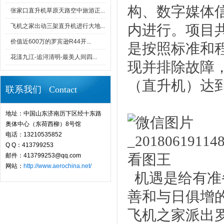
构、数字媒体
张家口直升机草原天路空中旅游正...
内进行。项目
飞机之家出动三架直升机进行大地...
价值近600万的罗宾逊R44开...
是按照标准和
花漾九江-追浔清明-最美人间四...
现并排除故障
（直升机）达
联系我们 Contact
地址：中国山东济南历下区经十东路
奥体中心（东荷西柳）8号馆
电话：13210535852
Q Q：413799253
邮件：413799253@qq.com
网站：
http://www.aerochina.net/
机遇是给有准
善和与日俱增
飞机之家派出